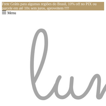
Frete Grátis para algumas regiões do Brasil, 10% off no PIX ou
parcele em até 10x sem juros, aproveitem !!!!
Menu