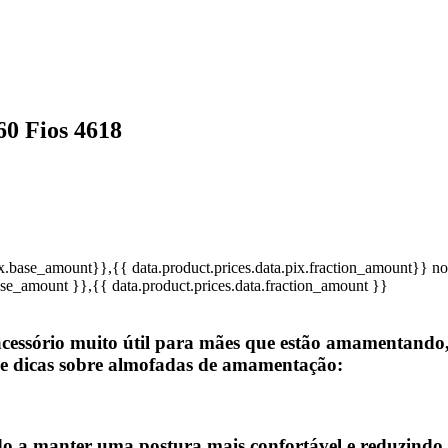
0 Fios 4618
pix.base_amount}}
,{{ data.product.prices.data.pix.fraction_amount}}
no
base_amount }}
,{{ data.product.prices.data.fraction_amount }}
ssório muito útil para mães que estão amamentando,
 e dicas sobre almofadas de amamentação:
 a manter uma postura mais confortável e reduzindo a