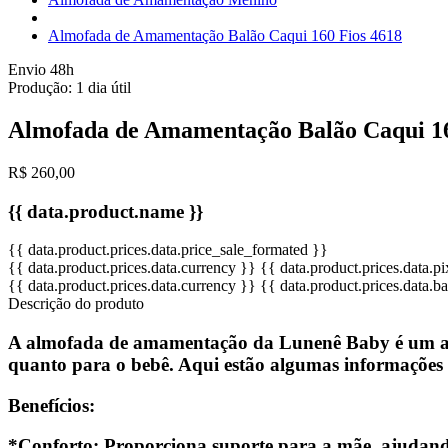
Almofada de Amamentação Balão Caqui 160 Fios 4618
Envio 48h
Produção:
1 dia útil
Almofada de Amamentação Balão Caqui 16
R$ 260,00
{{ data.product.name }}
{{ data.product.prices.data.price_sale_formated }}
{{ data.product.prices.data.currency }}
{{ data.product.prices.data.
{{ data.product.prices.data.currency }}
{{ data.product.prices.data.
Descrição do produto
A almofada de amamentação da Lunenê Baby é um ace
quanto para o bebê. Aqui estão algumas informações
Benefícios:
*Conforto: Proporciona suporte para a mãe, ajudando