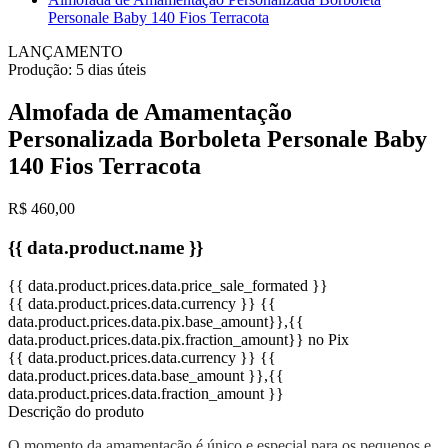
Personale Baby 140 Fios Terracota
LANÇAMENTO
Produção:
5 dias úteis
Almofada de Amamentação
Personalizada Borboleta Personale Baby
140 Fios Terracota
R$ 460,00
{{ data.product.name }}
{{ data.product.prices.data.price_sale_formated }}
{{ data.product.prices.data.currency }}
{{
data.product.prices.data.pix.base_amount}}
,{{
data.product.prices.data.pix.fraction_amount}}
no Pix
{{ data.product.prices.data.currency }}
{{
data.product.prices.data.base_amount }}
,{{
data.product.prices.data.fraction_amount }}
Descrição do produto
O momento da amamentação é único e especial para os pequenos e