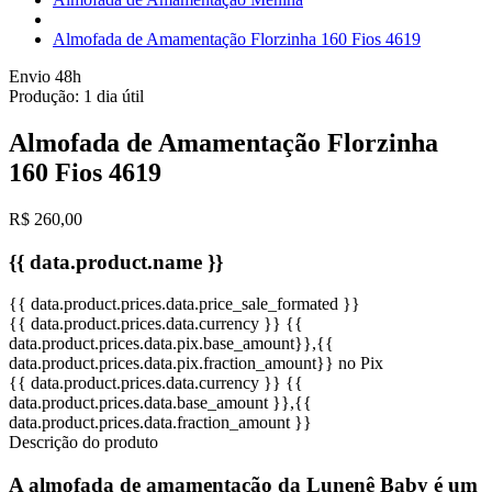
Almofada de Amamentação Florzinha 160 Fios 4619
Envio 48h
Produção:
1 dia útil
Almofada de Amamentação Florzinha
160 Fios 4619
R$ 260,00
{{ data.product.name }}
{{ data.product.prices.data.price_sale_formated }}
{{ data.product.prices.data.currency }}
{{
data.product.prices.data.pix.base_amount}}
,{{
data.product.prices.data.pix.fraction_amount}}
no Pix
{{ data.product.prices.data.currency }}
{{
data.product.prices.data.base_amount }}
,{{
data.product.prices.data.fraction_amount }}
Descrição do produto
A almofada de amamentação da Lunenê Baby é um