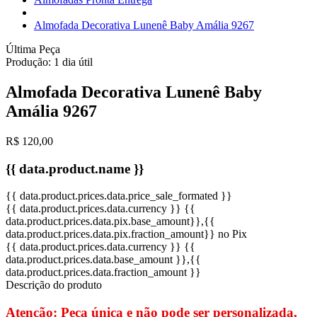
Almofada Decorativa Lunenê Baby Amália 9267
Última Peça
Produção:
1 dia útil
Almofada Decorativa Lunenê Baby
Amália 9267
R$ 120,00
{{ data.product.name }}
{{ data.product.prices.data.price_sale_formated }}
{{ data.product.prices.data.currency }}
{{
data.product.prices.data.pix.base_amount}}
,{{
data.product.prices.data.pix.fraction_amount}}
no Pix
{{ data.product.prices.data.currency }}
{{
data.product.prices.data.base_amount }}
,{{
data.product.prices.data.fraction_amount }}
Descrição do produto
Atenção: Peça única e não pode ser personalizada,