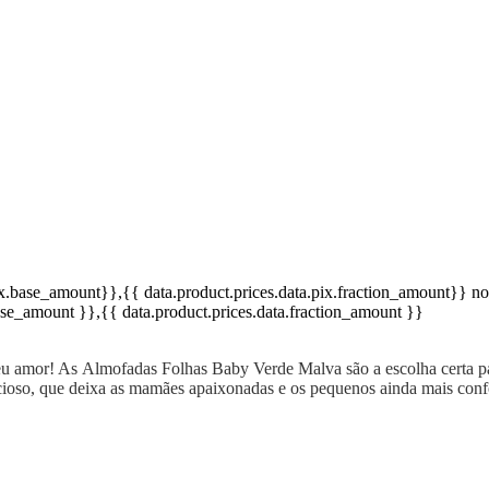
pix.base_amount}}
,{{ data.product.prices.data.pix.fraction_amount}}
no
base_amount }}
,{{ data.product.prices.data.fraction_amount }}
 amor! As Almofadas Folhas Baby Verde Malva são a escolha certa par
cioso, que deixa as mamães apaixonadas e os pequenos ainda mais conf