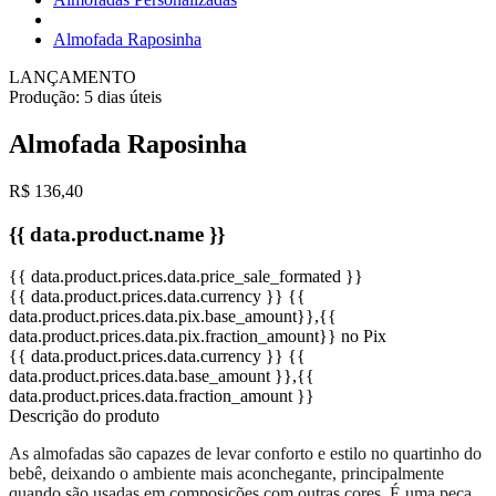
Almofada Raposinha
LANÇAMENTO
Produção:
5 dias úteis
Almofada Raposinha
R$ 136,40
{{ data.product.name }}
{{ data.product.prices.data.price_sale_formated }}
{{ data.product.prices.data.currency }}
{{
data.product.prices.data.pix.base_amount}}
,{{
data.product.prices.data.pix.fraction_amount}}
no Pix
{{ data.product.prices.data.currency }}
{{
data.product.prices.data.base_amount }}
,{{
data.product.prices.data.fraction_amount }}
Descrição do produto
As almofadas são capazes de levar conforto e estilo no quartinho do
bebê, deixando o ambiente mais aconchegante, principalmente
quando são usadas em composições com outras cores. É uma peça