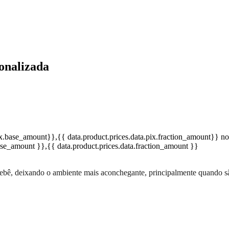
onalizada
pix.base_amount}}
,{{ data.product.prices.data.pix.fraction_amount}}
no
base_amount }}
,{{ data.product.prices.data.fraction_amount }}
o bebê, deixando o ambiente mais aconchegante, principalmente quando 