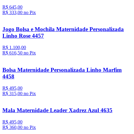
R$ 645,00
R$ 333,
00
no Pix
Jogo Bolsa e Mochila Maternidade Personalizada
Linho Rose 4457
R$ 1.100,00
R$ 616,
50
no Pix
Bolsa Maternidade Personalizada Linho Marfim
4458
R$ 495,00
R$ 315,
00
no Pix
Mala Maternidade Leader Xadrez Azul 4635
R$ 495,00
R$ 360,
00
no Pix