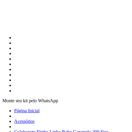
Monte seu kit pelo WhatsApp
Página Inicial
Acessórios
Colchonete Ninho Linho Baby Caramelo 200 Fios