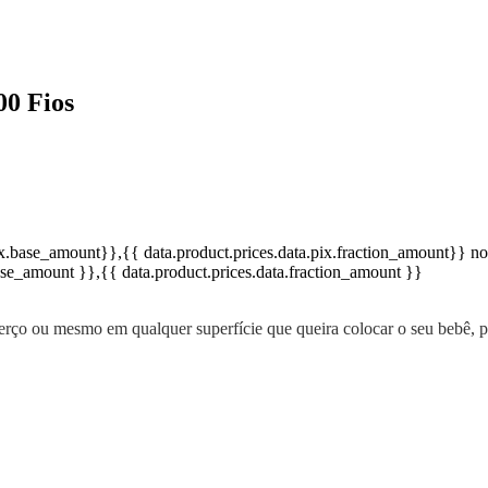
00 Fios
pix.base_amount}}
,{{ data.product.prices.data.pix.fraction_amount}}
no
base_amount }}
,{{ data.product.prices.data.fraction_amount }}
 berço ou mesmo em qualquer superfície que queira colocar o seu bebê,