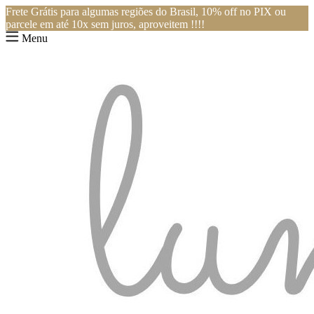
Frete Grátis para algumas regiões do Brasil, 10% off no PIX ou
parcele em até 10x sem juros, aproveitem !!!!
Menu