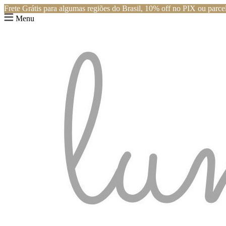
Frete Grátis para algumas regiões do Brasil, 10% off no PIX ou parcel
Menu