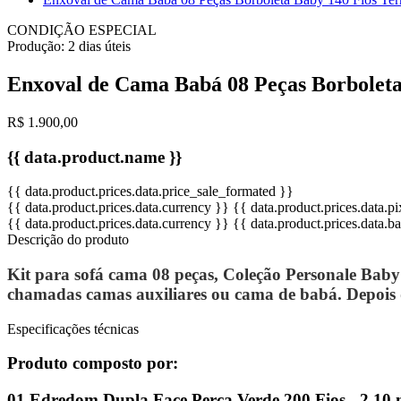
CONDIÇÃO ESPECIAL
Produção:
2 dias úteis
Enxoval de Cama Babá 08 Peças Borboleta
R$ 1.900,00
{{ data.product.name }}
{{ data.product.prices.data.price_sale_formated }}
{{ data.product.prices.data.currency }}
{{ data.product.prices.data.
{{ data.product.prices.data.currency }}
{{ data.product.prices.data.
Descrição do produto
Kit para sofá cama 08 peças, Coleção Personale Baby
chamadas camas auxiliares ou cama de babá. Depois
Especificações técnicas
Produto composto por:
01 Edredom Dupla Face Perca Verde 200 Fios - 2,10 