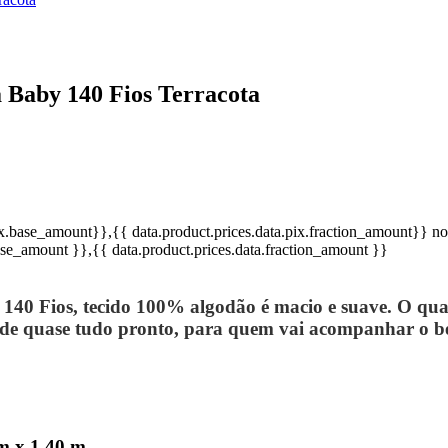
 Baby 140 Fios Terracota
pix.base_amount}}
,{{ data.product.prices.data.pix.fraction_amount}}
no
base_amount }}
,{{ data.product.prices.data.fraction_amount }}
 140 Fios, tecido 100% algodão é macio e suave. O qua
 de quase tudo pronto, para quem vai acompanhar o b
m x 1,40 m