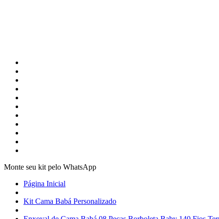
Monte seu kit pelo WhatsApp
Página Inicial
Kit Cama Babá Personalizado
Enxoval de Cama Babá 08 Peças Borboleta Baby 140 Fios Ter