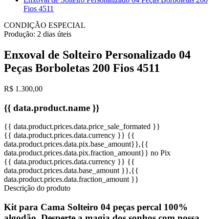
Fios 4511
CONDIÇÃO ESPECIAL
Produção:
2 dias úteis
Enxoval de Solteiro Personalizado 04
Peças Borboletas 200 Fios 4511
R$ 1.300,00
{{ data.product.name }}
{{ data.product.prices.data.price_sale_formated }}
{{ data.product.prices.data.currency }}
{{
data.product.prices.data.pix.base_amount}}
,{{
data.product.prices.data.pix.fraction_amount}}
no Pix
{{ data.product.prices.data.currency }}
{{
data.product.prices.data.base_amount }}
,{{
data.product.prices.data.fraction_amount }}
Descrição do produto
Kit para Cama Solteiro 04 peças percal 100%
algodão. Desperte a magia dos sonhos com nossa