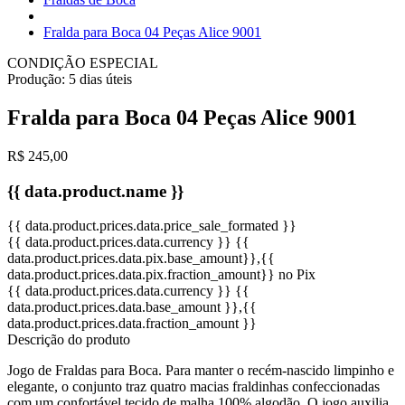
Fralda para Boca 04 Peças Alice 9001
CONDIÇÃO ESPECIAL
Produção:
5 dias úteis
Fralda para Boca 04 Peças Alice 9001
R$ 245,00
{{ data.product.name }}
{{ data.product.prices.data.price_sale_formated }}
{{ data.product.prices.data.currency }}
{{
data.product.prices.data.pix.base_amount}}
,{{
data.product.prices.data.pix.fraction_amount}}
no Pix
{{ data.product.prices.data.currency }}
{{
data.product.prices.data.base_amount }}
,{{
data.product.prices.data.fraction_amount }}
Descrição do produto
Jogo de Fraldas para Boca. Para manter o recém-nascido limpinho e
elegante, o conjunto traz quatro macias fraldinhas confeccionadas
com um confortável tecido de malha 100% algodão. O jogo auxilia