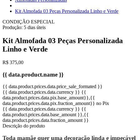
Kit Almofada 03 Peças Personalizada Linho e Verde
CONDIÇÃO ESPECIAL
Produção:
5 dias úteis
Kit Almofada 03 Peças Personalizada
Linho e Verde
R$ 375,00
{{ data.product.name }}
{{ data.product.prices.data.price_sale_formated }}
{{ data.product.prices.data.currency }}
{{
data.product.prices.data.pix.base_amount}}
,{{
data.product.prices.data.pix.fraction_amount}}
no Pix
{{ data.product.prices.data.currency }}
{{
data.product.prices.data.base_amount }}
,{{
data.product.prices.data.fraction_amount }}
Descrição do produto
Toda mamãe quer uma decoração linda e impecável