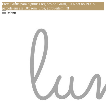
Frete Grátis para algumas regiões do Brasil, 10% off no PIX ou
parcele em até 10x sem juros, aproveitem !!!!
Menu