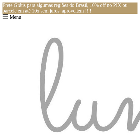
Frete Grátis para algumas regiões do Brasil, 10% off no PIX ou
parcele em até 10x sem juros, aproveitem !!!!
Menu