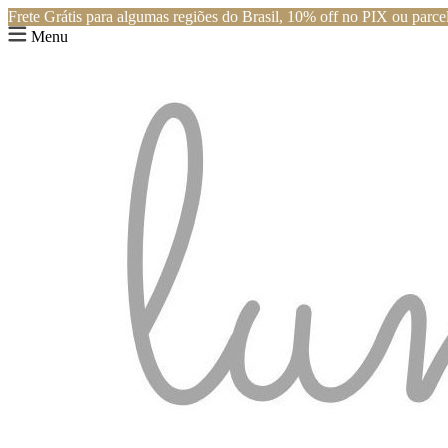
Frete Grátis para algumas regiões do Brasil, 10% off no PIX ou parcel
Menu