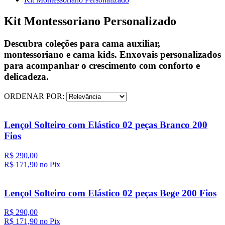
Kit Montessoriano Personalizado
Descubra coleções para cama auxiliar,
montessoriano e cama kids. Enxovais personalizados
para acompanhar o crescimento com conforto e
delicadeza.
ORDENAR POR:
Lençol Solteiro com Elástico 02 peças Branco 200
Fios
R$ 290,00
R$ 171,
90
no Pix
Lençol Solteiro com Elástico 02 peças Bege 200 Fios
R$ 290,00
R$ 171,
90
no Pix