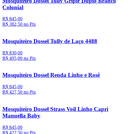
Mosquiteiro Dossel Tully Gripir Duplo Branco
Colonial
R$ 845,00
R$ 382,
50
no Pix
Mosquiteiro Dossel Tully de Laço 4488
R$ 830,00
R$ 495,
00
no Pix
Mosquiteiro Dossel Renda Linho e Rosê
R$ 845,00
R$ 427,
50
no Pix
Mosquiteiro Dossel Strass Voil Linho Capri
Manuella Baby
R$ 845,00
R$ 427,
50
no Pix