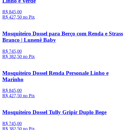
Linho e Verde
R$ 845,00
R$ 427,
50
no Pix
Mosquiteiro Dossel para Berço com Renda e Strass
Branco | Lunenê Baby
R$ 745,00
R$ 382,
50
no Pix
Mosquiteiro Dossel Renda Personale Linho e
Marinho
R$ 845,00
R$ 427,
50
no Pix
Mosquiteiro Dossel Tully Gripir Duplo Bege
R$ 745,00
R$ 382,
50
no Pix