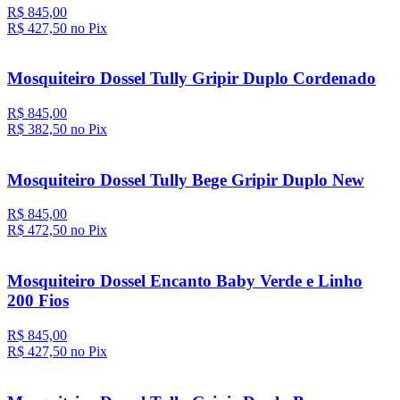
R$ 845,00
R$ 427,
50
no Pix
Mosquiteiro Dossel Tully Gripir Duplo Cordenado
R$ 845,00
R$ 382,
50
no Pix
Mosquiteiro Dossel Tully Bege Gripir Duplo New
R$ 845,00
R$ 472,
50
no Pix
Mosquiteiro Dossel Encanto Baby Verde e Linho
200 Fios
R$ 845,00
R$ 427,
50
no Pix