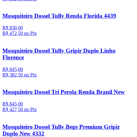
Mosquiteiro Dossel Tully Renda Florida 4439
R$ 830,00
R$ 472,
50
no Pix
Mosquiteiro Dossel Tully Gripir Duplo Linho
Florence
R$ 845,00
R$ 382,
50
no Pix
Mosquiteiro Dossel Tri Perola Renda Branil New
R$ 845,00
R$ 427,
50
no Pix
Mosquiteiro Dossel Tully Bege Premium Gripir
Duplo New 4332