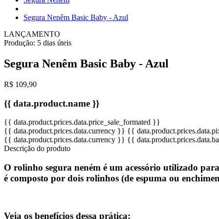
Segura Nenêm Basic Baby - Azul
LANÇAMENTO
Produção:
5 dias úteis
Segura Nenêm Basic Baby - Azul
R$ 109,90
{{ data.product.name }}
{{ data.product.prices.data.price_sale_formated }}
{{ data.product.prices.data.currency }}
{{ data.product.prices.data.
{{ data.product.prices.data.currency }}
{{ data.product.prices.data.
Descrição do produto
O
rolinho segura neném
é um acessório utilizado par
é composto por dois rolinhos (de espuma ou enchiment
Veja os
benefícios
dessa prática: