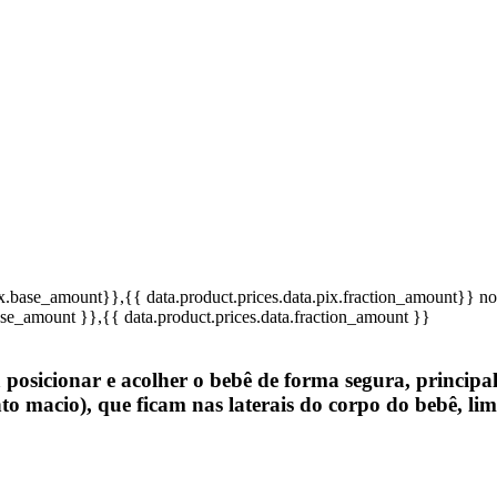
pix.base_amount}}
,{{ data.product.prices.data.pix.fraction_amount}}
no
base_amount }}
,{{ data.product.prices.data.fraction_amount }}
a posicionar e acolher o bebê de forma segura, princi
o macio), que ficam nas laterais do corpo do bebê, li