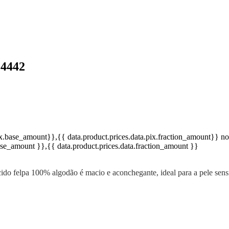
 4442
pix.base_amount}}
,{{ data.product.prices.data.pix.fraction_amount}}
no
base_amount }}
,{{ data.product.prices.data.fraction_amount }}
do felpa 100% algodão é macio e aconchegante, ideal para a pele sensív