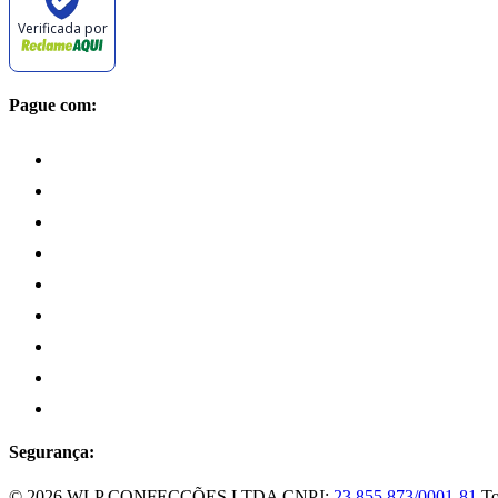
Verificada por
Pague com:
Segurança:
© 2026 WLP CONFECÇÕES LTDA
CNPJ:
23.855.873/0001-81
To