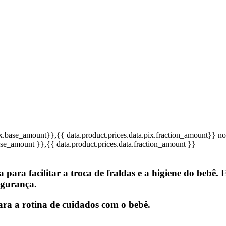
pix.base_amount}}
,{{ data.product.prices.data.pix.fraction_amount}}
no
base_amount }}
,{{ data.product.prices.data.fraction_amount }}
ara facilitar a troca de fraldas e a higiene do bebê. 
egurança.
ara a rotina de cuidados com o bebê.