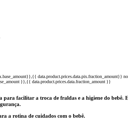
6
pix.base_amount}}
,{{ data.product.prices.data.pix.fraction_amount}}
no
base_amount }}
,{{ data.product.prices.data.fraction_amount }}
ara facilitar a troca de fraldas e a higiene do bebê. 
egurança.
ara a rotina de cuidados com o bebê.