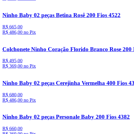
Ninho Baby 02 peças Betina Rosê 200 Fios 4522
R$ 665,00
R$ 486,
00
no Pix
Colchonete Ninho Coração Florido Branco Rose 200 
R$ 495,00
R$ 369,
00
no Pix
Ninho Baby 02 peças Cerejinha Vermelha 400 Fios 4
R$ 680,00
R$ 486,
00
no Pix
Ninho Baby 02 peças Personale Baby 200 Fios 4382
R$ 660,00
R$ 369,
00
no Pix