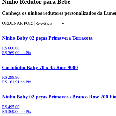
Ninho Redutor para Bebê
Conheça os ninhos redutores personalizados da Lunen
ORDENAR POR:
Ninho Baby 02 peças Primavera Terracota
R$ 660,00
R$ 369,
00
no Pix
Cochilinho Baby 70 x 45 Rose 9000
R$ 299,90
R$ 161,
91
no Pix
Ninho Baby 02 peças Primavera Branco Rose 200 Fi
R$ 495,00
R$ 369,
00
no Pix