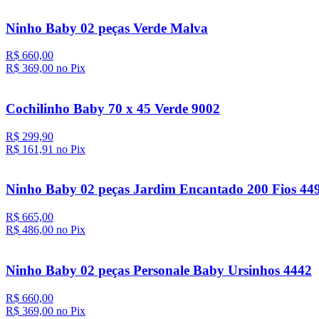
Ninho Baby 02 peças Verde Malva
R$ 660,00
R$ 369,
00
no Pix
Cochilinho Baby 70 x 45 Verde 9002
R$ 299,90
R$ 161,
91
no Pix
Ninho Baby 02 peças Jardim Encantado 200 Fios 44
R$ 665,00
R$ 486,
00
no Pix
Ninho Baby 02 peças Personale Baby Ursinhos 4442
R$ 660,00
R$ 369,
00
no Pix