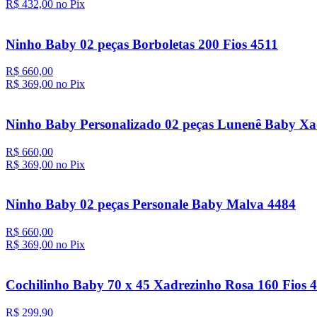
R$ 432,
00
no Pix
Ninho Baby 02 peças Borboletas 200 Fios 4511
R$ 660,00
R$ 369,
00
no Pix
Ninho Baby Personalizado 02 peças Lunenê Baby Xa
R$ 660,00
R$ 369,
00
no Pix
Ninho Baby 02 peças Personale Baby Malva 4484
R$ 660,00
R$ 369,
00
no Pix
Cochilinho Baby 70 x 45 Xadrezinho Rosa 160 Fios 
R$ 299,90