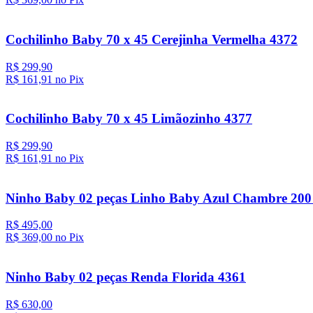
Cochilinho Baby 70 x 45 Cerejinha Vermelha 4372
R$ 299,90
R$ 161,
91
no Pix
Cochilinho Baby 70 x 45 Limãozinho 4377
R$ 299,90
R$ 161,
91
no Pix
Ninho Baby 02 peças Linho Baby Azul Chambre 200
R$ 495,00
R$ 369,
00
no Pix
Ninho Baby 02 peças Renda Florida 4361
R$ 630,00