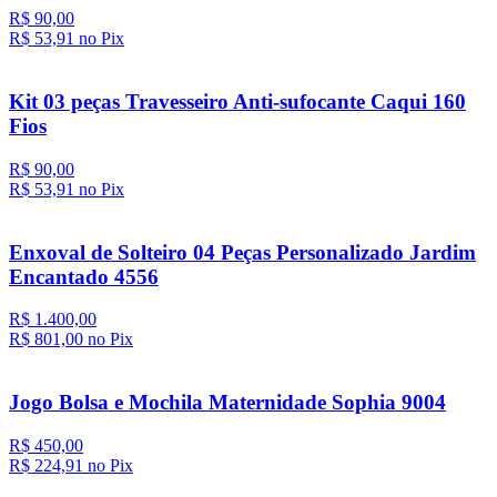
R$ 90,00
R$ 53,
91
no Pix
Kit 03 peças Travesseiro Anti-sufocante Caqui 160
Fios
R$ 90,00
R$ 53,
91
no Pix
Enxoval de Solteiro 04 Peças Personalizado Jardim
Encantado 4556
R$ 1.400,00
R$ 801,
00
no Pix
Jogo Bolsa e Mochila Maternidade Sophia 9004
R$ 450,00
R$ 224,
91
no Pix