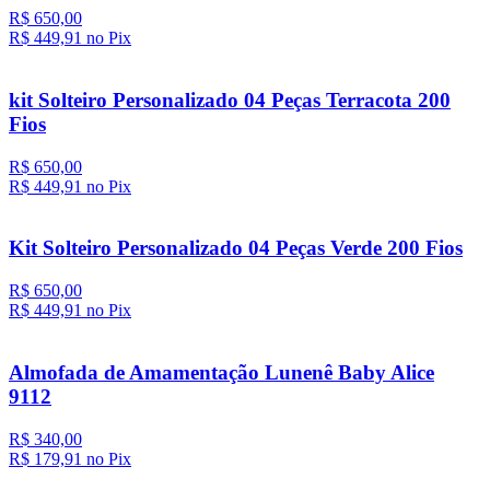
R$ 650,00
R$ 449,
91
no Pix
kit Solteiro Personalizado 04 Peças Terracota 200
Fios
R$ 650,00
R$ 449,
91
no Pix
Kit Solteiro Personalizado 04 Peças Verde 200 Fios
R$ 650,00
R$ 449,
91
no Pix
Almofada de Amamentação Lunenê Baby Alice
9112
R$ 340,00
R$ 179,
91
no Pix