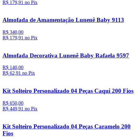
R$ 179,
91
no Pix
Almofada de Amamentação Lunenê Baby 9113
R$ 340,00
R$ 179,
91
no Pix
Almofada Decorativa Lunenê Baby Rafaela 9597
R$ 140,00
R$ 62,
91
no Pix
Kit Solteiro Personalizado 04 Peças Caqui 200 Fios
R$ 650,00
R$ 449,
91
no Pix
Kit Solteiro Personalizado 04 Peças Caramelo 200
Fios