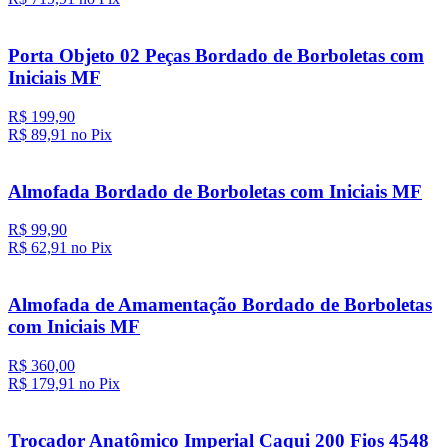
Porta Objeto 02 Peças Bordado de Borboletas com
Iniciais MF
R$ 199,90
R$ 89,
91
no Pix
Almofada Bordado de Borboletas com Iniciais MF
R$ 99,90
R$ 62,
91
no Pix
Almofada de Amamentação Bordado de Borboletas
com Iniciais MF
R$ 360,00
R$ 179,
91
no Pix
Trocador Anatômico Imperial Caqui 200 Fios 4548