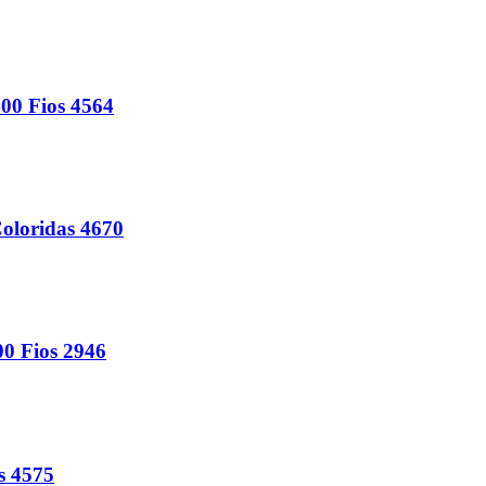
0 Fios 4564
oloridas 4670
0 Fios 2946
s 4575