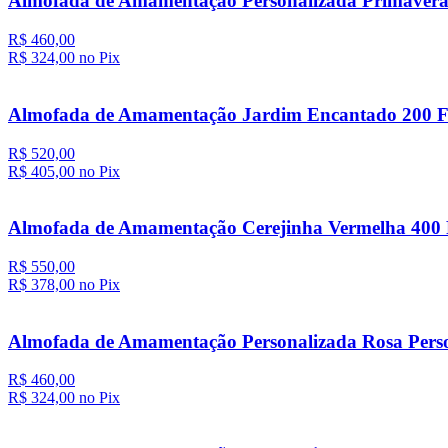
Almofada de Amamentação Personalizada Primaver
R$ 460,00
R$ 324,
00
no Pix
Almofada de Amamentação Jardim Encantado 200 F
R$ 520,00
R$ 405,
00
no Pix
Almofada de Amamentação Cerejinha Vermelha 400 
R$ 550,00
R$ 378,
00
no Pix
Almofada de Amamentação Personalizada Rosa Perso
R$ 460,00
R$ 324,
00
no Pix