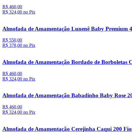
R$ 460,00
R$ 324,
00
no Pix
Almofada de Amamentação Lunenê Baby Premium 40
R$ 550,00
R$ 378,
00
no Pix
Almofada de Amamentação Bordado de Borboletas C
R$ 460,00
R$ 324,
00
no Pix
Almofada de Amamentação Babadinho Baby Rose 20
R$ 460,00
R$ 324,
00
no Pix
Almofada de Amamentação Cerejinha Caqui 200 Fio